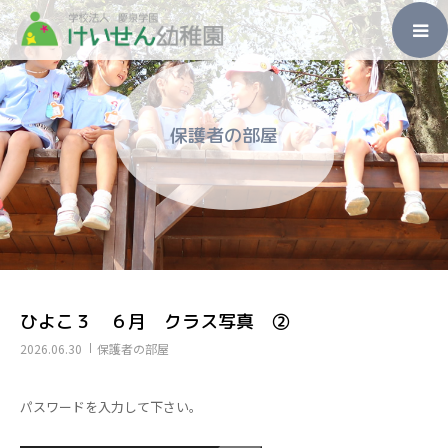
ホーム
保護者の部屋
園のこと
入園のご案内
未就園児教室
子育て支援
ひよこ３ ６月 クラス写真 ②
2026.06.30
保護者の部屋
その他
パスワードを入力して下さい。
アクセス・お問い合わせ