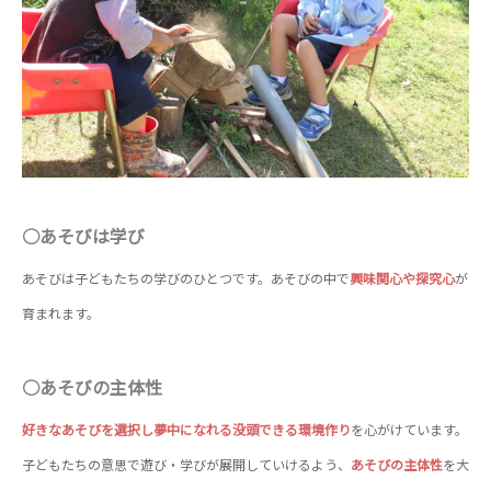
○あそびは学び
あそびは子どもたちの学びのひとつです。あそびの中で
興味関心や探究心
が
育まれます。
○あそびの主体性
好きなあそびを選択し夢中になれる没頭できる環境作り
を心がけています。
子どもたちの意思で遊び・学びが展開していけるよう、
あそびの主体性
を大