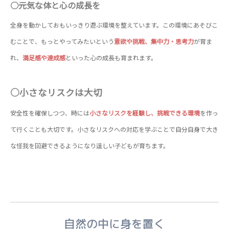
○元気な体と心の成長を
全身を動かしておもいっきり遊ぶ環境を整えています。この環境にあそびこ
むことで、もっとやってみたいという
意欲や挑戦、集中力・思考力
が育ま
れ、
満足感や達成感
といった心の成長も育まれます。
○小さなリスクは大切
安全性を確保しつつ、時には
小さなリスクを経験し、
挑戦できる環境
を作っ
て行くことも大切です。小さなリスクへの対応を学ぶことで自分自身で大き
な怪我を回避できるようになり逞しい子どもが育ちます。
自然の中に身を置く