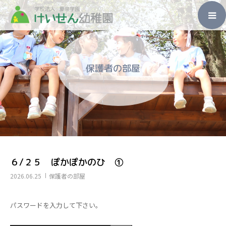
ホーム
保護者の部屋
園のこと
入園のご案内
未就園児教室
子育て支援
６/２５ ぽかぽかのひ ①
2026.06.25
保護者の部屋
その他
パスワードを入力して下さい。
アクセス・お問い合わせ