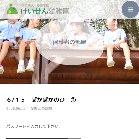
ホーム
保護者の部屋
園のこと
入園のご案内
未就園児教室
子育て支援
６/１５ ぽかぽかのひ ②
2026.06.15
保護者の部屋
その他
パスワードを入力して下さい。
アクセス・お問い合わせ