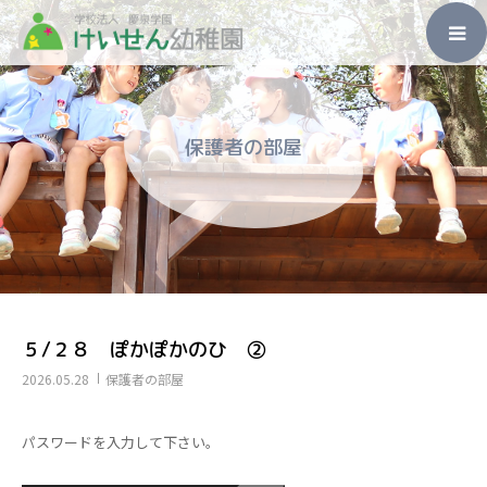
ホーム
保護者の部屋
園のこと
入園のご案内
未就園児教室
子育て支援
５/２８ ぽかぽかのひ ②
2026.05.28
保護者の部屋
その他
パスワードを入力して下さい。
アクセス・お問い合わせ