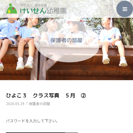
ホーム
保護者の部屋
園のこと
入園のご案内
未就園児教室
子育て支援
ひよこ３ クラス写真 ５月 ②
2026.05.29
保護者の部屋
その他
パスワードを入力して下さい。
アクセス・お問い合わせ