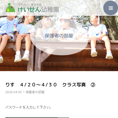
ホーム
保護者の部屋
園のこと
入園のご案内
未就園児教室
子育て支援
りす ４/２０～４/３０ クラス写真 ➁
2026.04.30
保護者の部屋
その他
パスワードを入力して下さい。
アクセス・お問い合わせ